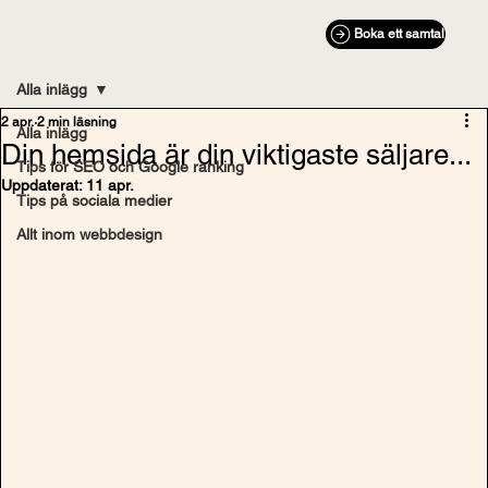
Boka ett samtal
Alla inlägg
2 apr.
2 min läsning
Alla inlägg
Din hemsida är din viktigaste säljare...
Tips för SEO och Google ranking
Uppdaterat:
11 apr.
Tips på sociala medier
Allt inom webbdesign