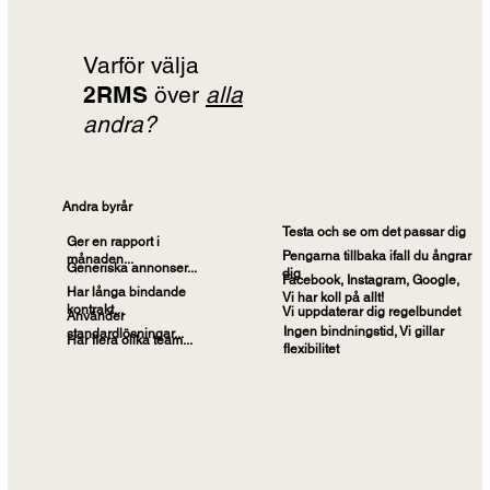
Varför välja
2RMS
över
alla
andra?
Andra byrår
Testa och se om det passar dig
Ger en rapport i
Pengarna tillbaka ifall du ångrar
månaden...
Generiska annonser...
dig
Facebook, Instagram, Google,
Har långa bindande
Vi har koll på allt!
kontrakt...
Vi uppdaterar dig regelbundet
Använder
Ingen bindningstid, Vi gillar
standardlösningar...
Har flera olika team...
flexibilitet