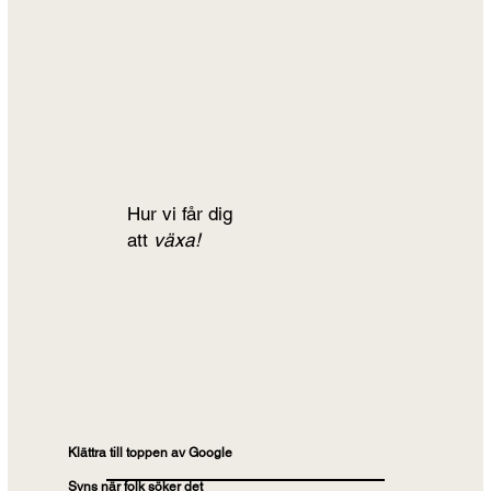
Hur vi får dig
att
växa!
Klättra till toppen av Google
Syns när folk söker det